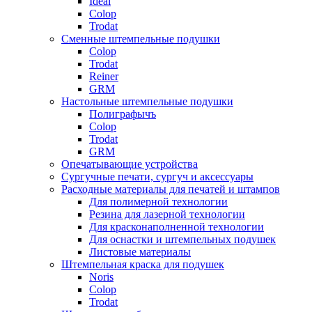
Ideal
Colop
Trodat
Сменные штемпельные подушки
Colop
Trodat
Reiner
GRM
Настольные штемпельные подушки
Полиграфычъ
Colop
Trodat
GRM
Опечатывающие устройства
Сургучные печати, сургуч и аксессуары
Расходные материалы для печатей и штампов
Для полимерной технологии
Резина для лазерной технологии
Для красконаполненной технологии
Для оснастки и штемпельных подушек
Листовые материалы
Штемпельная краска для подушек
Noris
Colop
Trodat