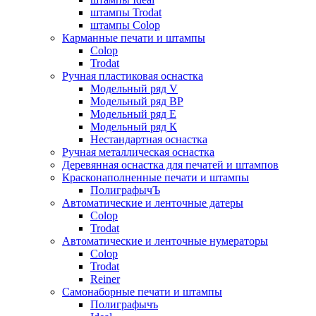
штампы Trodat
штампы Colop
Карманные печати и штампы
Colop
Trodat
Ручная пластиковая оснастка
Модельный ряд V
Модельный ряд ВР
Модельный ряд Е
Модельный ряд К
Нестандартная оснастка
Ручная металлическая оснастка
Деревянная оснастка для печатей и штампов
Красконаполненные печати и штампы
ПолиграфычЪ
Автоматические и ленточные датеры
Colop
Trodat
Автоматические и ленточные нумераторы
Colop
Trodat
Reiner
Самонаборные печати и штампы
Полиграфычъ