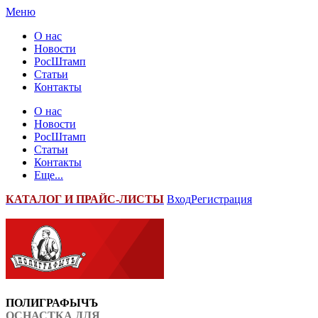
Меню
О нас
Новости
РосШтамп
Статьи
Контакты
О нас
Новости
РосШтамп
Статьи
Контакты
Еще...
К
АТАЛОГ И ПРАЙС-ЛИСТЫ
Вход
Регистрация
ПОЛИГРАФЫЧЪ
ОСНАСТКА ДЛЯ