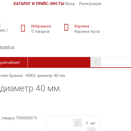
К
АТАЛОГ И ПРАЙС-ЛИСТЫ
Вход
Регистрация
9
Избранное
Корзина
ram /
0
товаров
Корзина пуста
graph.ru
ранчайзинг
чати Брелок - 40КН, диаметр 40 мм.
 диаметр 40 мм.
 товара:
Т00006075
шт