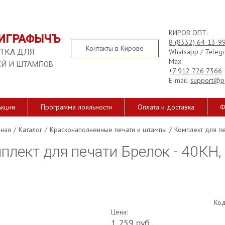
КИРОВ ОПТ:
ИГРАФЫЧЪ
8 (8332) 64-13-9
Контакты в Кирове
Whatsapp / Teleg
ТКА ДЛЯ
Max
ЕЙ И ШТАМПОВ
+7 912 726 7366
E-mail:
support@p
Акции
Программа лояльности
Оплата и доставка
Ф
вная
/
Каталог
/
Красконаполненные печати и штампы
/
Комплект для пе
плект для печати Брелок - 40КН,
Код
Цена:
1 259 руб.