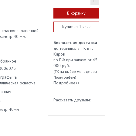
В корзину
Купить в 1 клик
асконаполненной
Диаметр 40 мм.
Бесплатная доставка
до терминала ТК в г.
Киров
по РФ при заказе от 45
збранное
000 руб.
0006075
(ТК на выбор менеджера
играфычъ
Полиграфыч)
Подробнее>>
ллическая оснастка
анная
Рассказать друзьям:
лл
метр 40мм