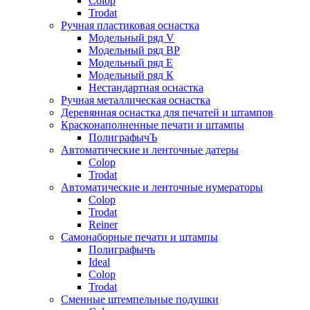
Colop
Trodat
Ручная пластиковая оснастка
Модельный ряд V
Модельный ряд ВР
Модельный ряд Е
Модельный ряд К
Нестандартная оснастка
Ручная металлическая оснастка
Деревянная оснастка для печатей и штампов
Красконаполненные печати и штампы
ПолиграфычЪ
Автоматические и ленточные датеры
Colop
Trodat
Автоматические и ленточные нумераторы
Colop
Trodat
Reiner
Самонаборные печати и штампы
Полиграфычъ
Ideal
Colop
Trodat
Сменные штемпельные подушки