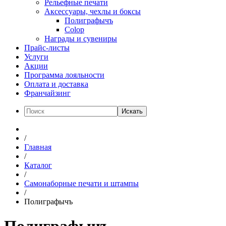
Рельефные печати
Аксессуары, чехлы и боксы
Полиграфычъ
Colop
Награды и сувениры
Прайс-листы
Услуги
Акции
Программа лояльности
Оплата и доставка
Франчайзинг
Искать
/
Главная
/
Каталог
/
Самонаборные печати и штампы
/
Полиграфычъ
Полиграфычъ