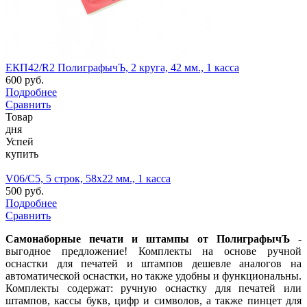
ЕКП42/R2 ПолиграфычЪ, 2 круга, 42 мм., 1 касса
600 руб.
Подробнее
Сравнить
Товар
дня
Успей
купить
V06/C5, 5 строк, 58х22 мм., 1 касса
500 руб.
Подробнее
Сравнить
Самонаборные печати и штампы от ПолиграфычЪ
-
выгодное предложение! Комплекты на основе ручной
оснастки для печатей и штампов дешевле аналогов на
автоматической оснастки, но также удобны и функциональны.
Комплекты содержат: ручную оснастку для печатей или
штампов, кассы букв, цифр и символов, а также пинцет для