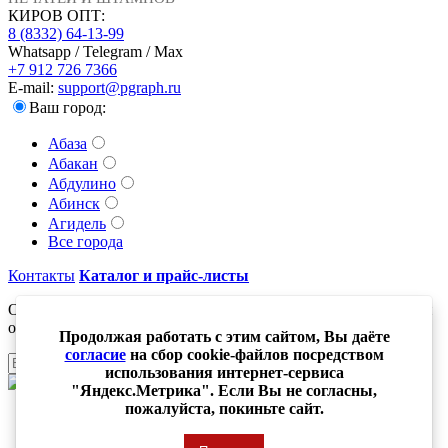
КИРОВ ОПТ:
8 (8332) 64-13-99
Whatsapp / Telegram / Max
+7 912 726 7366
E-mail:
support@pgraph.ru
Ваш город:
Абаза
Абакан
Абдулино
Абинск
Агидель
Все города
Контакты
Каталог и прайс-листы
Оставьте свой адрес электронной почты и получайте новости
о новинках компании
Продолжая работать с этим сайтом, Вы даёте
согласие
на сбор cookie-файлов посредством
Отправить
использования интернет-сервиса
"Яндекс.Метрика". Если Вы не согласны,
пожалуйста, покиньте сайт.
© ПолиграфычЪ 1991-2025. все права защищены