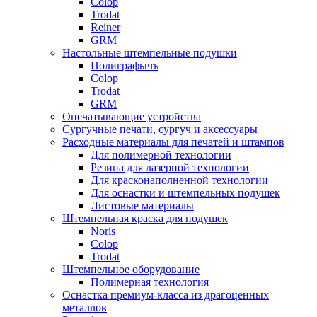
Colop
Trodat
Reiner
GRM
Настольные штемпельные подушки
Полиграфычъ
Colop
Trodat
GRM
Опечатывающие устройства
Сургучные печати, сургуч и аксессуары
Расходные материалы для печатей и штампов
Для полимерной технологии
Резина для лазерной технологии
Для красконаполненной технологии
Для оснастки и штемпельных подушек
Листовые материалы
Штемпельная краска для подушек
Noris
Colop
Trodat
Штемпельное оборудование
Полимерная технология
Оснастка премиум-класса из драгоценных
металлов