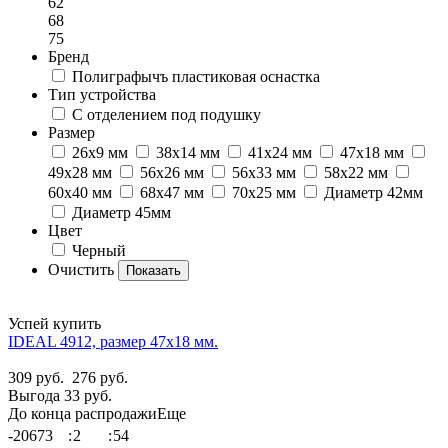
62
68
75
Бренд
Полиграфычъ пластиковая оснастка
Тип устройства
С отделением под подушку
Размер
26х9 мм
38х14 мм
41х24 мм
47х18 мм
49х28 мм
56х26 мм
56х33 мм
58х22 мм
60х40 мм
68х47 мм
70х25 мм
Диаметр 42мм
Диаметр 45мм
Цвет
Черный
Очистить
Успей купить
IDEAL 4912, размер 47х18 мм.
309 руб.
276 руб.
Выгода 33 руб.
До конца распродажи
Еще
-20673
:
2
:
54