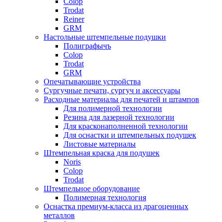
Colop
Trodat
Reiner
GRM
Настольные штемпельные подушки
Полиграфычъ
Colop
Trodat
GRM
Опечатывающие устройства
Сургучные печати, сургуч и аксессуары
Расходные материалы для печатей и штампов
Для полимерной технологии
Резина для лазерной технологии
Для красконаполненной технологии
Для оснастки и штемпельных подушек
Листовые материалы
Штемпельная краска для подушек
Noris
Colop
Trodat
Штемпельное оборудование
Полимерная технология
Оснастка премиум-класса из драгоценных
металлов