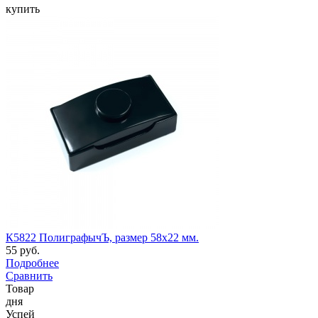
купить
К5822 ПолиграфычЪ, размер 58х22 мм.
55 руб.
Подробнее
Сравнить
Товар
дня
Успей