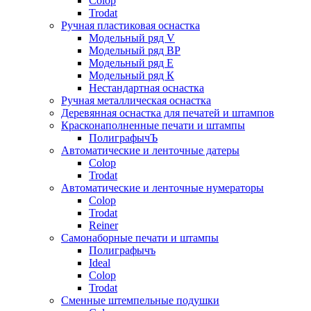
Colop
Trodat
Ручная пластиковая оснастка
Модельный ряд V
Модельный ряд ВР
Модельный ряд Е
Модельный ряд К
Нестандартная оснастка
Ручная металлическая оснастка
Деревянная оснастка для печатей и штампов
Красконаполненные печати и штампы
ПолиграфычЪ
Автоматические и ленточные датеры
Colop
Trodat
Автоматические и ленточные нумераторы
Colop
Trodat
Reiner
Самонаборные печати и штампы
Полиграфычъ
Ideal
Colop
Trodat
Сменные штемпельные подушки