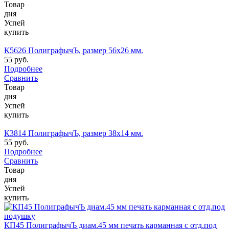
Товар
дня
Успей
купить
К5626 ПолиграфычЪ, размер 56х26 мм.
55 руб.
Подробнее
Сравнить
Товар
дня
Успей
купить
К3814 ПолиграфычЪ, размер 38х14 мм.
55 руб.
Подробнее
Сравнить
Товар
дня
Успей
купить
КП45 ПолиграфычЪ диам.45 мм печать карманная с отд.под