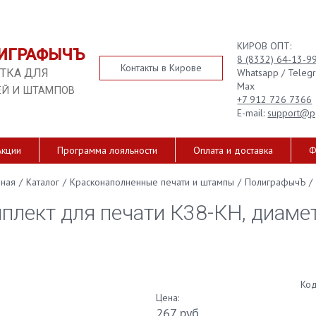
КИРОВ ОПТ:
ИГРАФЫЧЪ
8 (8332) 64-13-9
Контакты в Кирове
Whatsapp / Teleg
ТКА ДЛЯ
Max
ЕЙ И ШТАМПОВ
+7 912 726 7366
E-mail:
support@p
Акции
Программа лояльности
Оплата и доставка
Ф
вная
/
Каталог
/
Красконаполненные печати и штампы
/
ПолиграфычЪ
/
плект для печати К38-КН, диаме
Код
Цена:
267 руб.