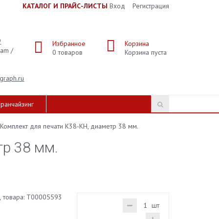
К
АТАЛОГ И ПРАЙС-ЛИСТЫ
Вход
Регистрация
9
Избранное
Корзина
ram /
0
товаров
Корзина пуста
graph.ru
ранчайзинг
Комплект для печати К38-КН, диаметр 38 мм.
тр 38 мм.
 товара:
Т00005593
шт