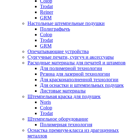
Colop
Trodat
Reiner
GRM
Настольные штемпельные подушки
Полиграфычъ
Colop
Trodat
GRM
Опечатывающие устройства
Сургучные печати, сургуч и аксессуары
Расходные материалы для печатей и штампов
Для полимерной технологии
Резина для лазерной технологии
Для красконаполненной технологии
Для оснастки и штемпельных подушек
Листовые материалы
Штемпельная краска для подушек
Noris
Colop
Trodat
Штемпельное оборудование
Полимерная технология
Оснастка премиум-класса из драгоценных
металлов