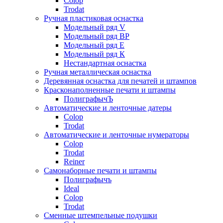
Colop
Trodat
Ручная пластиковая оснастка
Модельный ряд V
Модельный ряд ВР
Модельный ряд Е
Модельный ряд К
Нестандартная оснастка
Ручная металлическая оснастка
Деревянная оснастка для печатей и штампов
Красконаполненные печати и штампы
ПолиграфычЪ
Автоматические и ленточные датеры
Colop
Trodat
Автоматические и ленточные нумераторы
Colop
Trodat
Reiner
Самонаборные печати и штампы
Полиграфычъ
Ideal
Colop
Trodat
Сменные штемпельные подушки