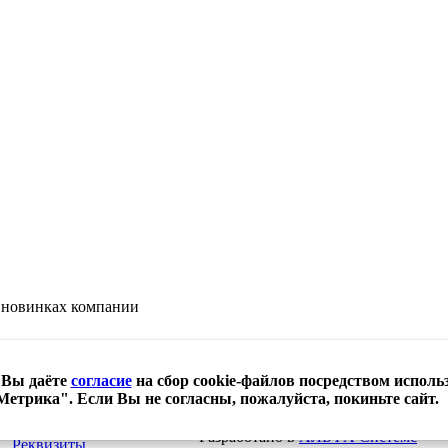
о новинках компании
 Вы даёте
согласие
на сбор cookie-файлов посредством исполь
етрика". Если Вы не согласны, пожалуйста, покиньте сайт.
аботки персональных данных
Разработано в
АЛЬФА Системс
Реквизиты