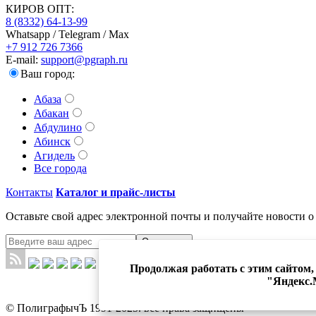
КИРОВ ОПТ:
8 (8332) 64-13-99
Whatsapp / Telegram / Max
+7 912 726 7366
E-mail:
support@pgraph.ru
Ваш город:
Абаза
Абакан
Абдулино
Абинск
Агидель
Все города
Контакты
Каталог и прайс-листы
Оставьте свой адрес электронной почты и получайте новости 
Отправить
Продолжая работать с этим сайтом,
"Яндекс.М
Политика обр
© ПолиграфычЪ 1991-2025. все права защищены