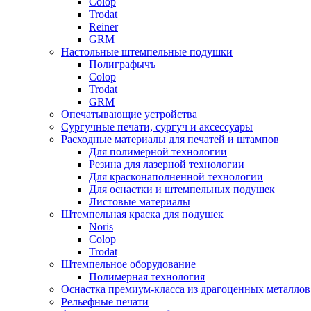
Colop
Trodat
Reiner
GRM
Настольные штемпельные подушки
Полиграфычъ
Colop
Trodat
GRM
Опечатывающие устройства
Сургучные печати, сургуч и аксессуары
Расходные материалы для печатей и штампов
Для полимерной технологии
Резина для лазерной технологии
Для красконаполненной технологии
Для оснастки и штемпельных подушек
Листовые материалы
Штемпельная краска для подушек
Noris
Colop
Trodat
Штемпельное оборудование
Полимерная технология
Оснастка премиум-класса из драгоценных металлов
Рельефные печати