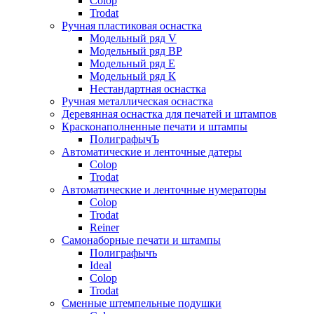
Colop
Trodat
Ручная пластиковая оснастка
Модельный ряд V
Модельный ряд ВР
Модельный ряд Е
Модельный ряд К
Нестандартная оснастка
Ручная металлическая оснастка
Деревянная оснастка для печатей и штампов
Красконаполненные печати и штампы
ПолиграфычЪ
Автоматические и ленточные датеры
Colop
Trodat
Автоматические и ленточные нумераторы
Colop
Trodat
Reiner
Самонаборные печати и штампы
Полиграфычъ
Ideal
Colop
Trodat
Сменные штемпельные подушки