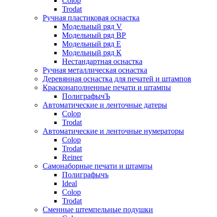
Colop
Trodat
Ручная пластиковая оснастка
Модельный ряд V
Модельный ряд ВР
Модельный ряд Е
Модельный ряд К
Нестандартная оснастка
Ручная металлическая оснастка
Деревянная оснастка для печатей и штампов
Красконаполненные печати и штампы
ПолиграфычЪ
Автоматические и ленточные датеры
Colop
Trodat
Автоматические и ленточные нумераторы
Colop
Trodat
Reiner
Самонаборные печати и штампы
Полиграфычъ
Ideal
Colop
Trodat
Сменные штемпельные подушки