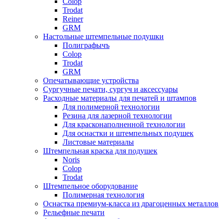
Colop
Trodat
Reiner
GRM
Настольные штемпельные подушки
Полиграфычъ
Colop
Trodat
GRM
Опечатывающие устройства
Сургучные печати, сургуч и аксессуары
Расходные материалы для печатей и штампов
Для полимерной технологии
Резина для лазерной технологии
Для красконаполненной технологии
Для оснастки и штемпельных подушек
Листовые материалы
Штемпельная краска для подушек
Noris
Colop
Trodat
Штемпельное оборудование
Полимерная технология
Оснастка премиум-класса из драгоценных металлов
Рельефные печати