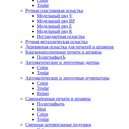
Colop
Trodat
Ручная пластиковая оснастка
Модельный ряд V
Модельный ряд ВР
Модельный ряд Е
Модельный ряд К
Нестандартная оснастка
Ручная металлическая оснастка
Деревянная оснастка для печатей и штампов
Красконаполненные печати и штампы
ПолиграфычЪ
Автоматические и ленточные датеры
Colop
Trodat
Автоматические и ленточные нумераторы
Colop
Trodat
Reiner
Самонаборные печати и штампы
Полиграфычъ
Ideal
Colop
Trodat
Сменные штемпельные подушки