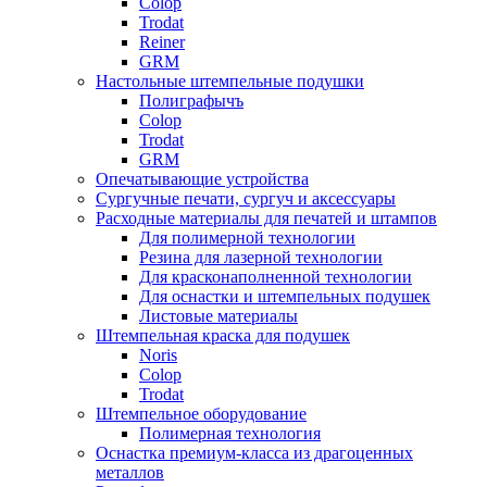
Colop
Trodat
Reiner
GRM
Настольные штемпельные подушки
Полиграфычъ
Colop
Trodat
GRM
Опечатывающие устройства
Сургучные печати, сургуч и аксессуары
Расходные материалы для печатей и штампов
Для полимерной технологии
Резина для лазерной технологии
Для красконаполненной технологии
Для оснастки и штемпельных подушек
Листовые материалы
Штемпельная краска для подушек
Noris
Colop
Trodat
Штемпельное оборудование
Полимерная технология
Оснастка премиум-класса из драгоценных
металлов