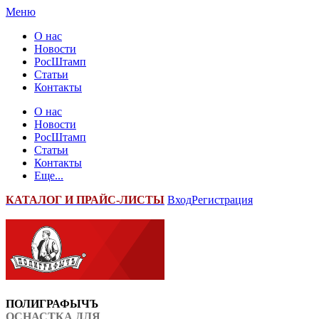
Меню
О нас
Новости
РосШтамп
Статьи
Контакты
О нас
Новости
РосШтамп
Статьи
Контакты
Еще...
К
АТАЛОГ И ПРАЙС-ЛИСТЫ
Вход
Регистрация
ПОЛИГРАФЫЧЪ
ОСНАСТКА ДЛЯ