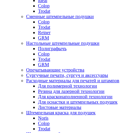
Ideal
Colop
Trodat
Сменные штемпельные подушки
Colop
Trodat
Reiner
GRM
Настольные штемпельные подушки
Полиграфычъ
Colop
Trodat
GRM
Опечатывающие устройства
Сургучные печати, сургуч и аксессуары
Расходные материалы для печатей и штампов
Для полимерной технологии
Резина для лазерной технологии
Для красконаполненной технологии
Для оснастки и штемпельных подушек
Листовые материалы
Штемпельная краска для подушек
Noris
Colop
Trodat