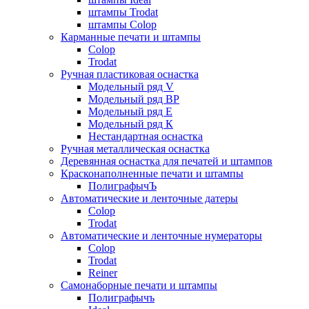
штампы Trodat
штампы Colop
Карманные печати и штампы
Colop
Trodat
Ручная пластиковая оснастка
Модельный ряд V
Модельный ряд ВР
Модельный ряд Е
Модельный ряд К
Нестандартная оснастка
Ручная металлическая оснастка
Деревянная оснастка для печатей и штампов
Красконаполненные печати и штампы
ПолиграфычЪ
Автоматические и ленточные датеры
Colop
Trodat
Автоматические и ленточные нумераторы
Colop
Trodat
Reiner
Самонаборные печати и штампы
Полиграфычъ