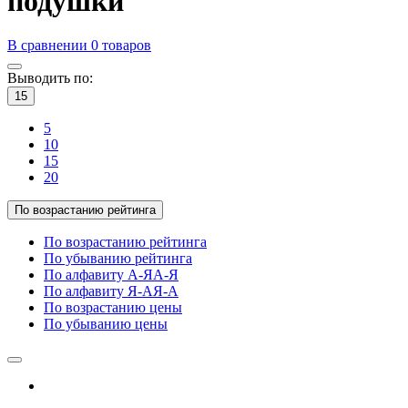
подушки
В сравнении
0
товаров
Выводить по:
15
5
10
15
20
По возрастанию рейтинга
По возрастанию рейтинга
По убыванию рейтинга
По алфавиту А-Я
А-Я
По алфавиту Я-А
Я-А
По возрастанию цены
По убыванию цены