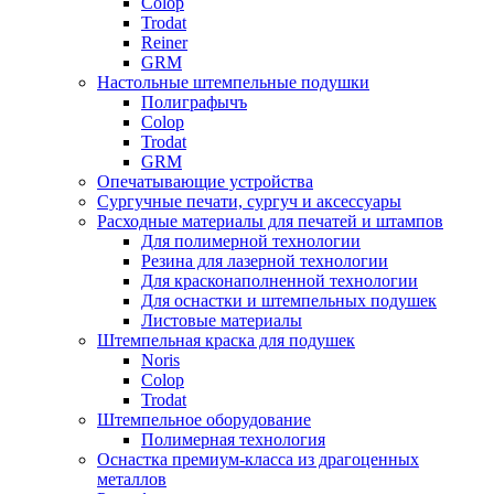
Colop
Trodat
Reiner
GRM
Настольные штемпельные подушки
Полиграфычъ
Colop
Trodat
GRM
Опечатывающие устройства
Сургучные печати, сургуч и аксессуары
Расходные материалы для печатей и штампов
Для полимерной технологии
Резина для лазерной технологии
Для красконаполненной технологии
Для оснастки и штемпельных подушек
Листовые материалы
Штемпельная краска для подушек
Noris
Colop
Trodat
Штемпельное оборудование
Полимерная технология
Оснастка премиум-класса из драгоценных
металлов