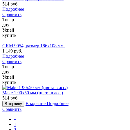
514 руб.
Подробнее
Сравнить
Товар
дня
Успей
купить
GRM 9054, размер 186х108 мм.
1 149 руб.
Подробнее
Сравнить
Товар
дня
Успей
купить
Make 1 90х50 мм (цвета в асс.)
514 руб.
В корзине
Подробнее
В корзину
Сравнить
«
1
2