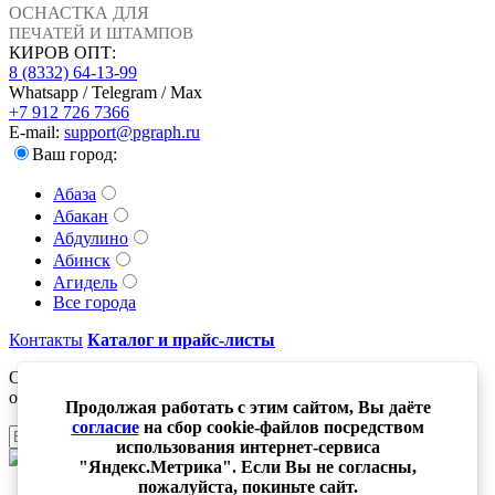
ОСНАСТКА ДЛЯ
ПЕЧАТЕЙ И ШТАМПОВ
КИРОВ ОПТ:
8 (8332) 64-13-99
Whatsapp / Telegram / Max
+7 912 726 7366
E-mail:
support@pgraph.ru
Ваш город:
Абаза
Абакан
Абдулино
Абинск
Агидель
Все города
Контакты
Каталог и прайс-листы
Оставьте свой адрес электронной почты и получайте новости
о новинках компании
Продолжая работать с этим сайтом, Вы даёте
согласие
на сбор cookie-файлов посредством
Отправить
использования интернет-сервиса
"Яндекс.Метрика". Если Вы не согласны,
пожалуйста, покиньте сайт.