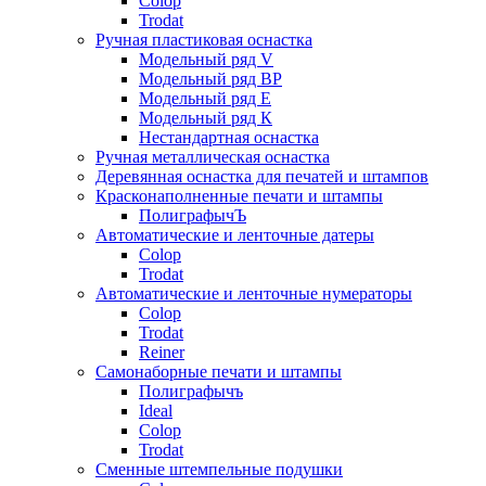
Colop
Trodat
Ручная пластиковая оснастка
Модельный ряд V
Модельный ряд ВР
Модельный ряд Е
Модельный ряд К
Нестандартная оснастка
Ручная металлическая оснастка
Деревянная оснастка для печатей и штампов
Красконаполненные печати и штампы
ПолиграфычЪ
Автоматические и ленточные датеры
Colop
Trodat
Автоматические и ленточные нумераторы
Colop
Trodat
Reiner
Самонаборные печати и штампы
Полиграфычъ
Ideal
Colop
Trodat
Сменные штемпельные подушки