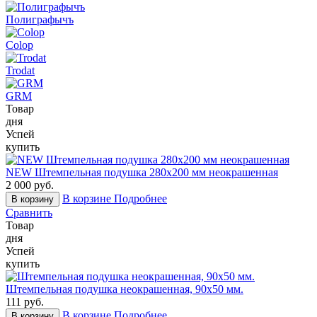
Полиграфычъ
Colop
Trodat
GRM
Товар
дня
Успей
купить
NEW Штемпельная подушка 280х200 мм неокрашенная
2 000 руб.
В корзине
Подробнее
В корзину
Сравнить
Товар
дня
Успей
купить
Штемпельная подушка неокрашенная, 90х50 мм.
111 руб.
В корзине
Подробнее
В корзину