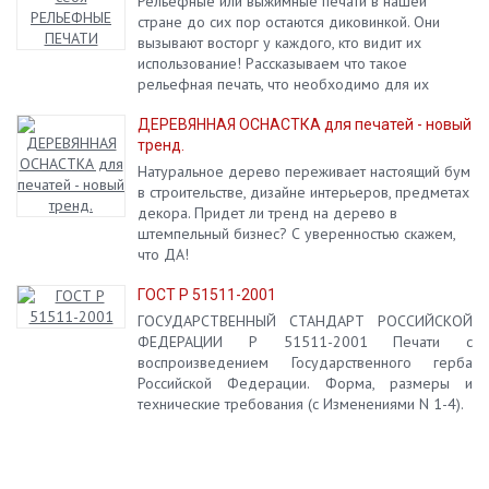
Рельефные или выжимные печати в нашей
стране до сих пор остаются диковинкой. Они
вызывают восторг у каждого, кто видит их
использование! Рассказываем что такое
рельефная печать, что необходимо для их
производства и почему штемпельные салоны до
сих пор не верят в этот продукт!
ДЕРЕВЯННАЯ ОСНАСТКА для печатей - новый
тренд.
Натуральное дерево переживает настоящий бум
в строительстве, дизайне интерьеров, предметах
декора. Придет ли тренд на дерево в
штемпельный бизнес? С уверенностью скажем,
что ДА!
ГОСТ Р 51511-2001
ГОСУДАРСТВЕННЫЙ СТАНДАРТ РОССИЙСКОЙ
ФЕДЕРАЦИИ Р 51511-2001 Печати с
воспроизведением Государственного герба
Российской Федерации. Форма, размеры и
технические требования (с Изменениями N 1-4).